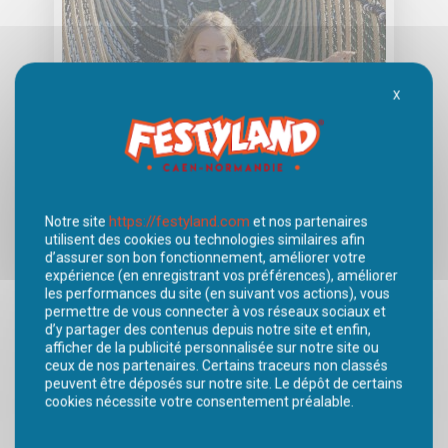
X
Masquer
https://festyland.com
Notre site
et nos partenaires
utilisent des cookies ou technologies similaires afin
d’assurer son bon fonctionnement, améliorer votre
expérience (en enregistrant vos préférences), améliorer
VIKLAND
les performances du site (en suivant vos actions), vous
permettre de vous connecter à vos réseaux sociaux et
d’y partager des contenus depuis notre site et enfin,
RÉSERVÉ AUX
afficher de la publicité personnalisée sur notre site ou
POUR TOUTE
ENFANTS DE 0 À
ceux de nos partenaires. Certains traceurs non classés
LA FAMILLE
8 ANS ET LEUR
peuvent être déposés sur notre site. Le dépôt de certains
FAMILLE
cookies nécessite votre consentement préalable.
EN SAVOIR +