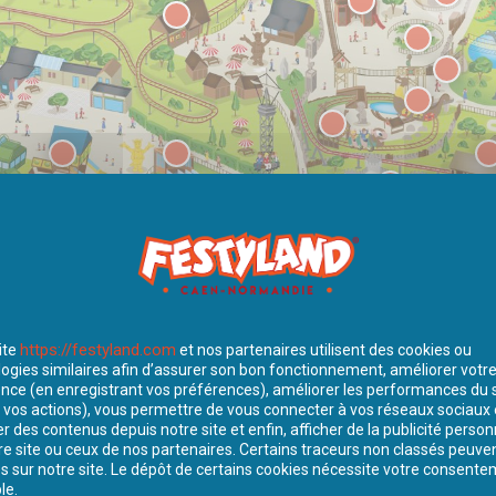
https://festyland.com
ite
et nos partenaires utilisent des cookies ou
ogies similaires afin d’assurer son bon fonctionnement, améliorer votr
nce (en enregistrant vos préférences), améliorer les performances du s
IONS :
TAILLES À 
 vos actions), vous permettre de vous connecter à vos réseaux sociaux 
r des contenus depuis notre site et enfin, afficher de la publicité perso
re site ou ceux de nos partenaires. Certains traceurs non classés peuve
 sur notre site. Le dépôt de certains cookies nécessite votre consent
SENSATIONS
POUR LES
140
CM
le.
FORTES
PETITS