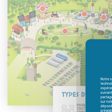
Notre s
technol
expérie
TYPES D'ATTRACT
suivant
partage
sur not
POUR
déposés
TOUTE LA
préalab