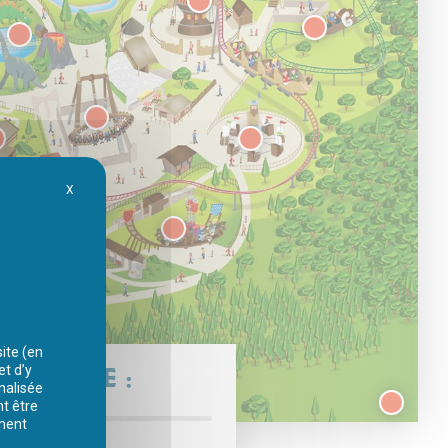
X
Masquer le bandeau des cookies
e
ite (en
PARTIR DE :
et d’y
nnalisée
nt être
ement