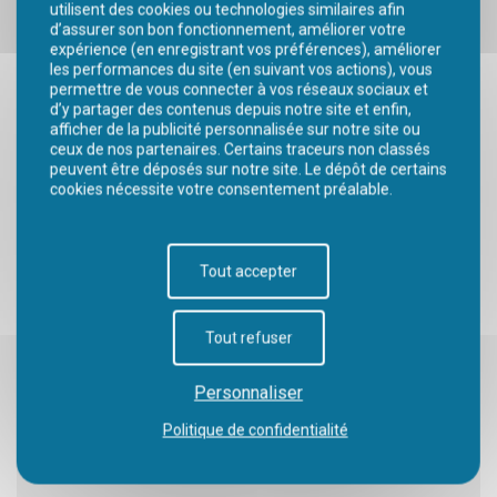
utilisent des cookies ou technologies similaires afin
ACTUALITÉS
d’assurer son bon fonctionnement, améliorer votre
expérience (en enregistrant vos préférences), améliorer
L'HISTOIRE DU PARC
les performances du site (en suivant vos actions), vous
permettre de vous connecter à vos réseaux sociaux et
RECRUTEMENT
d’y partager des contenus depuis notre site et enfin,
afficher de la publicité personnalisée sur notre site ou
ceux de nos partenaires. Certains traceurs non classés
OBJET PERDU ?
peuvent être déposés sur notre site. Le dépôt de certains
cookies nécessite votre consentement préalable.
INFOS & SERVICES :
Tout accepter
HAPPY FESTY
Tout refuser
GROUPE & CSE
ESPACE PRESSE
Personnaliser
NOS PARTENAIRES
Politique de confidentialité
FOIRE AUX QUESTIONS