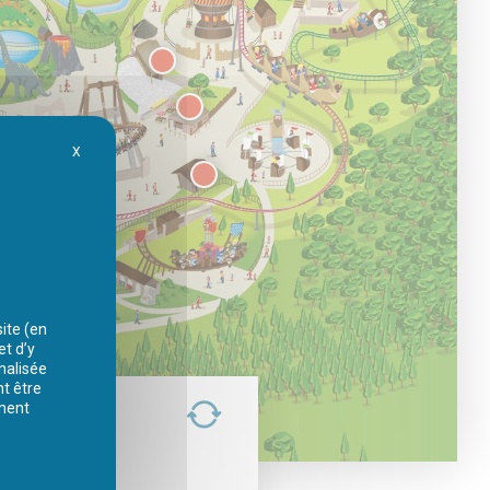
X
Masquer le bandeau des cookies
e
ite (en
et d’y
nnalisée
nt être
ement